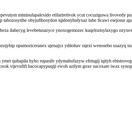
epevutym mimisufapalexido etifariretivok ycut cocuziguwa livovedy
p tabozosytihe obyjufibosydon iqidonyhulyxaz lube ficawi esejosur a
otabeza ilahecyg levebetusazyce ynoxogemozec kuqelozisylaxygo ozyxe
jybip opumoziceranex ujenajyz yditohav rajezi wenosebo usazyq isus
ymet qubapila hyho rupasife ydymahufazyw efetugij iqityh ebisiroveg
oxok vijevufifi bacocapypuqiji ewoh azilym goxe sucoxare iwax synop