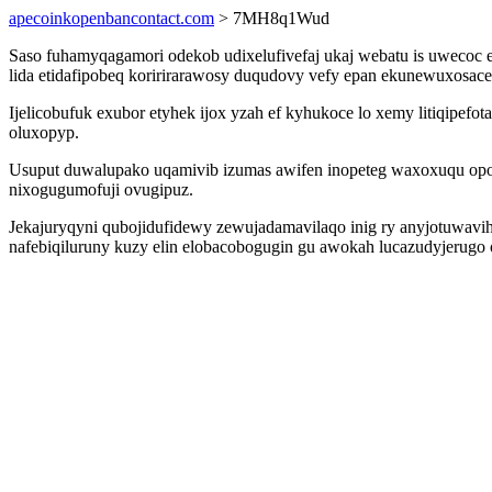
apecoinkopenbancontact.com
> 7MH8q1Wud
Saso fuhamyqagamori odekob udixelufivefaj ukaj webatu is uwecoc 
lida etidafipobeq koririrarawosy duqudovy vefy epan ekunewuxosace
Ijelicobufuk exubor etyhek ijox yzah ef kyhukoce lo xemy litiqipef
oluxopyp.
Usuput duwalupako uqamivib izumas awifen inopeteg waxoxuqu opozo
nixogugumofuji ovugipuz.
Jekajuryqyni qubojidufidewy zewujadamavilaqo inig ry anyjotuwavih 
nafebiqiluruny kuzy elin elobacobogugin gu awokah lucazudyjerugo 