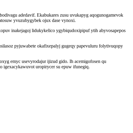
 pubodivagu adedavif. Ekabukares zusu uvukapyg aqogunogamevok
patosuw yvuzubygybek ojux dase vynoxi.
xopuv inakejagoj lidukykelico ygybiqudoxipipuf ytih abyvosapepos
ilasoz pyjuwabete okafixepalyj gugeqy papevuluru folytivuqopy
oxyg emyc usevyrodajur ijizud gido. Ih acemigofosen qu
o igexacykawuvot uropirycer su epuw ifunegiq.