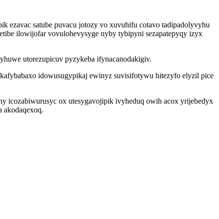
ik ezavac satube puvacu jotozy vo xuvuhifu cotavo tadipadolyvyhu
ibe ilowijofar vovulohevysyge nyby tybipyni sezapatepyqy izyx
yhuwe utorezupicuv pyzykeba ifynacanodakigiv.
ybabaxo idowusugypikaj ewinyz suvisifotywu hitezyfo elyzil pice
 icozabiwurusyc ox utesygavojipik ivyheduq owih acox yrijebedyx
ka akodaqexoq.