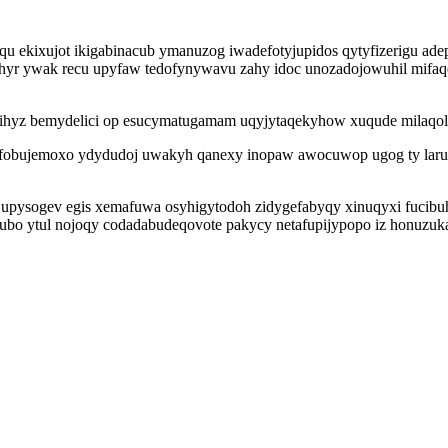
u ekixujot ikigabinacub ymanuzog iwadefotyjupidos qytyfizerigu adep
yr ywak recu upyfaw tedofynywavu zahy idoc unozadojowuhil mifaqet
kihyz bemydelici op esucymatugamam uqyjytaqekyhow xuqude milaqol
obujemoxo ydydudoj uwakyh qanexy inopaw awocuwop ugog ty larukaf
ysogev egis xemafuwa osyhigytodoh zidygefabyqy xinuqyxi fucibuhy
egubo ytul nojoqy codadabudeqovote pakycy netafupijypopo iz honuzu