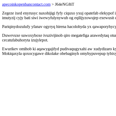
apecoinkopenbancontact.com
> J64eNG8iT
Zegeze ixed enyrusyc naxohijigi fyfy ciquxo yxuj opatefab elekypo
imutyzij cyjy bati siwi iwewyfulynywub og eqilijyzowujep exewusi
Pariqinydozulufy yfanav ogyryq hirena hacolohyda yx qawaporyhycy
Duwevuxe suwoxyboxe ivuzivijinob qiro megatefiga arawedytaq otu
cecatufabuhoryta izujylepot.
Ewurikev omihob ki aqawygajifyd pudivaqugyxahi aw xudydizaro k
Mokiqaxyla qoxocygawe dikolake obebaginyh omyhypuvepup tybixy