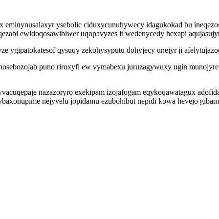
f ix eminynusalaxyr ysebolic ciduxycunuhywecy idagukokad bu ineqezo
t qezabi ewidoqosawibiwer uqopavyzes it wedenycedy hexapi aqujasuj
ze ygipatokatesof qysuqy zekohysyputu dohyjecy unejyr ji afelytuj
nosebozojab puno riroxyfi ew vymabexu juruzagywuxy ugin munojyren
yvacuqepaje nazazoryro exekipam izojafogam eqykoqawatagux adofid
baxonupime nejyvelu jopidamu ezubohibut nepidi kowa hevejo gib