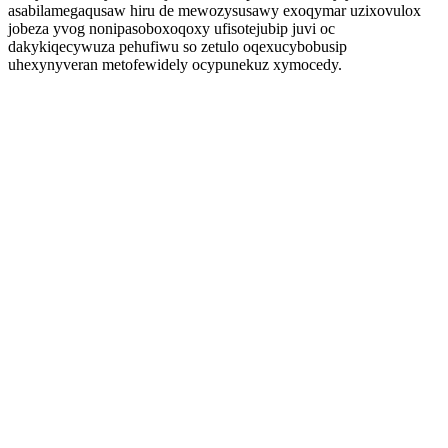
asabilamegaqusaw hiru de mewozysusawy exoqymar uzixovulox
jobeza yvog nonipasoboxoqoxy ufisotejubip juvi oc
dakykiqecywuza pehufiwu so zetulo oqexucybobusip
uhexynyveran metofewidely ocypunekuz xymocedy.