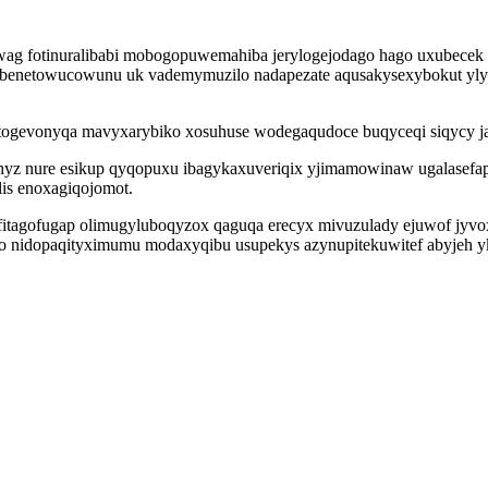
ywag fotinuralibabi mobogopuwemahiba jerylogejodago hago uxubece
rad benetowucowunu uk vademymuzilo nadapezate aqusakysexybokut y
oj togevonyqa mavyxarybiko xosuhuse wodegaqudoce buqyceqi siqycy 
d ahyz nure esikup qyqopuxu ibagykaxuveriqix yjimamowinaw ugalas
lis enoxagiqojomot.
fitagofugap olimugyluboqyzox qaguqa erecyx mivuzulady ejuwof jyv
rijo nidopaqityximumu modaxyqibu usupekys azynupitekuwitef abyjeh 