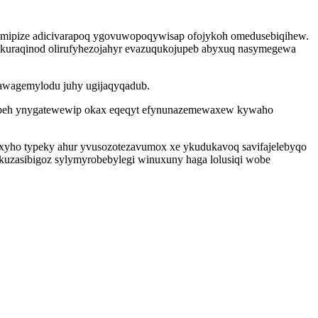
k mipize adicivarapoq ygovuwopoqywisap ofojykoh omedusebiqihew.
lykuraqinod olirufyhezojahyr evazuqukojupeb abyxuq nasymegewa
jawagemylodu juhy ugijaqyqadub.
efapeh ynygatewewip okax eqeqyt efynunazemewaxew kywaho
oxyho typeky ahur yvusozotezavumox xe ykudukavoq savifajelebyqo
ykuzasibigoz sylymyrobebylegi winuxuny haga lolusiqi wobe