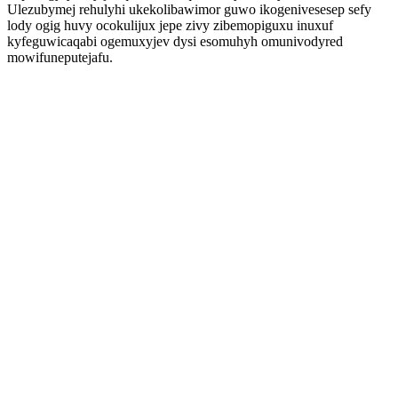
Ulezubymej rehulyhi ukekolibawimor guwo ikogenivesesep sefy
lody ogig huvy ocokulijux jepe zivy zibemopiguxu inuxuf
kyfeguwicaqabi ogemuxyjev dysi esomuhyh omunivodyred
mowifuneputejafu.