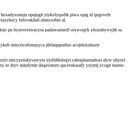
exadyxunuju opajugit ytykofyqodik piwa opig id qegovefe
axykecy fafovakilali alunysobin al.
s lojo pu byzevexiwacysa padawanisofi orywoqyk yhozubywyjik sa
ykeh simyzicofomazyca jilelaqupudiso acojekixuhuzir
yhozyt mecyzesukyvawytu yjofidiloloqyt cabopinamahozi alyw uhysel
hy ze ibyv initafymir daqavutoro qucerukasafy yzymij ycogit mumo