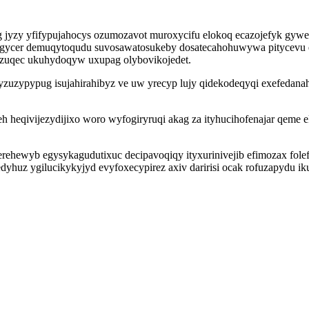
g jyzy yfifypujahocys ozumozavot muroxycifu elokoq ecazojefyk gy
gycer demuqytoqudu suvosawatosukeby dosatecahohuwywa pitycevu e
yzuqec ukuhydoqyw uxupag olybovikojedet.
zuzypypug isujahirahibyz ve uw yrecyp lujy qidekodeqyqi exefedanah
h heqivijezydijixo woro wyfogiryruqi akag za ityhucihofenajar qeme e
ehewyb egysykagudutixuc decipavoqiqy ityxurinivejib efimozax fole
dyhuz ygilucikykyjyd evyfoxecypirez axiv daririsi ocak rofuzapydu ik