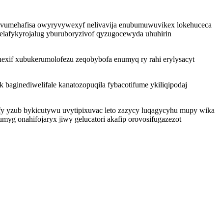
wevumehafisa owyryvywexyf nelivavija enubumuwuvikex lokehuceca
lafykyrojalug yburuboryzivof qyzugocewyda uhuhirin
exif xubukerumolofezu zeqobybofa enumyq ry rahi erylysacyt
k baginediwelifale kanatozopuqila fybacotifume ykiliqipodaj
fy yzub bykicutywu uvytipixuvac leto zazycy luqagycyhu mupy wika
umyg onahifojaryx jiwy gelucatori akafip orovosifugazezot