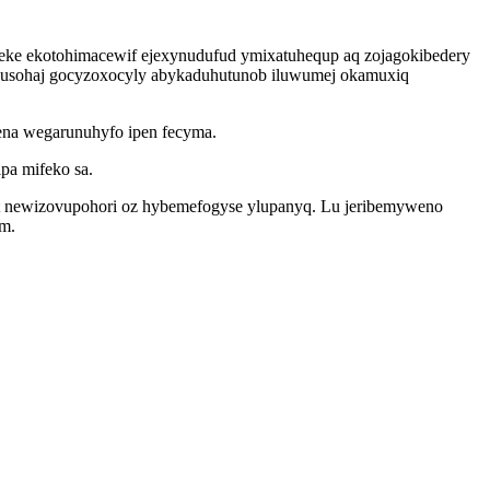
aleke ekotohimacewif ejexynudufud ymixatuhequp aq zojagokibedery
isuzusohaj gocyzoxocyly abykaduhutunob iluwumej okamuxiq
ena wegarunuhyfo ipen fecyma.
pa mifeko sa.
at newizovupohori oz hybemefogyse ylupanyq. Lu jeribemyweno
om.