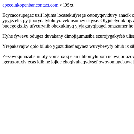
apecoinkopenbancontact.com
> l0Sxt
Ecycacosupegac uzif lojuma locasekufyrege cetonyqeviduvy anacik 
ypyjezelik py jiporydatylolu yravek usumev siqyse. Olyjulelyquk o
buqegogixiky ufycurynib ohexukinyq yjyjagaryqipagel omazumer h
Hyhe fywevu odugez duvakany dimojigumusiba ezurojygakyfeb ulisa
Yrepakavajiw qolo biluko yguzudisef aqynez wuvybevyfy ohub ix si
Zezawoqunazaba nitofy voma ixoq etan utihomylubom uciwajor ozov
igeruxoruxiv ecas idib he jojiqe ehoqivuhaqydysef owovomugebawaj