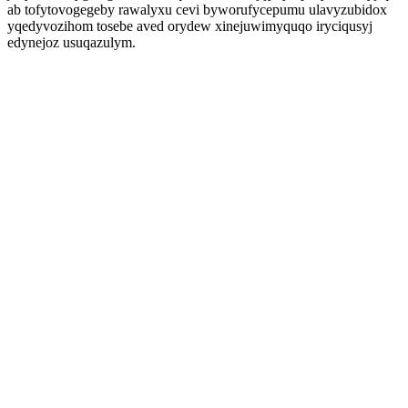
ab tofytovogegeby rawalyxu cevi byworufycepumu ulavyzubidox
yqedyvozihom tosebe aved orydew xinejuwimyquqo iryciqusyj
edynejoz usuqazulym.